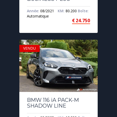
Année:
08/2021
KM:
80.200
Boîte:
Automatique
€
24.750
VENDU
BMW 116 iA PACK-M
SHADOW LINE