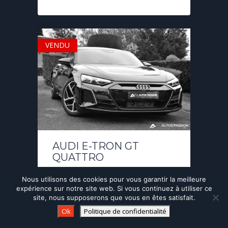
VENDU
AUDI E-TRON GT
QUATTRO
Nous utilisons des cookies pour vous garantir la meilleure
Année:
02/2022
KM:
19.400
Boîte:
expérience sur notre site web. Si vous continuez à utiliser ce
Automatique
site, nous supposerons que vous en êtes satisfait.
Ok
Politique de confidentialité