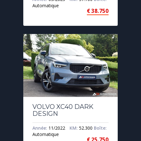
Automatique
€
38.750
VOLVO XC40 DARK
DESIGN
Année:
11/2022
KM:
52.300
Boîte:
Automatique
€
25.750