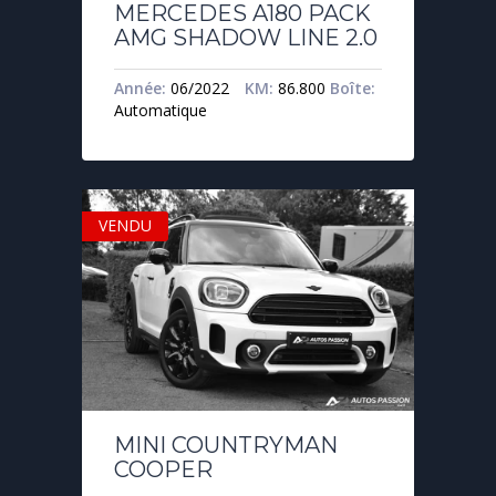
MERCEDES A180 PACK
AMG SHADOW LINE 2.0
Année:
06/2022
KM:
86.800
Boîte:
Automatique
VENDU
MINI COUNTRYMAN
COOPER