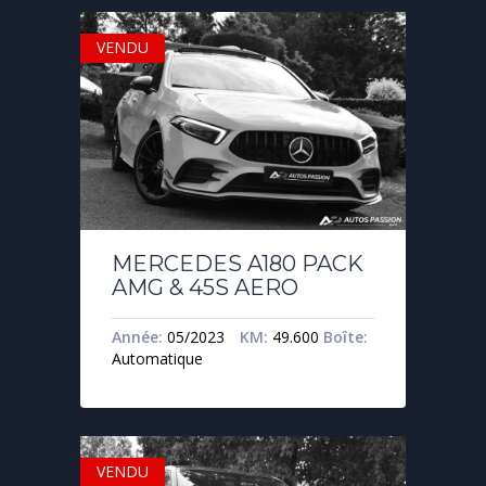
VENDU
MERCEDES A180 PACK
AMG & 45S AERO
Année:
05/2023
KM:
49.600
Boîte:
Automatique
VENDU