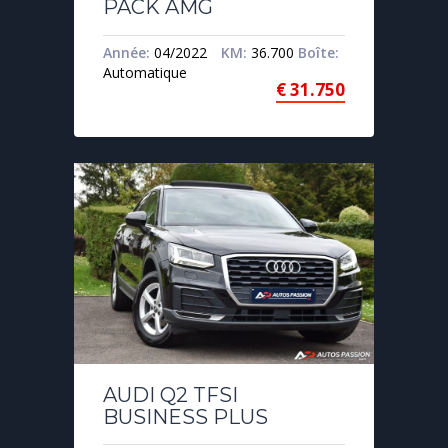
PACK AMG
Année:
04/2022
KM:
36.700
Boîte:
Automatique
€
31.750
AUDI Q2 TFSI
BUSINESS PLUS