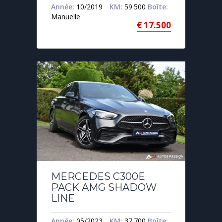
Année:
10/2019
KM:
59.500
Boîte:
Manuelle
€
17.500
MERCEDES C300E
PACK AMG SHADOW
LINE
Année:
05/2023
KM:
37.700
Boîte: