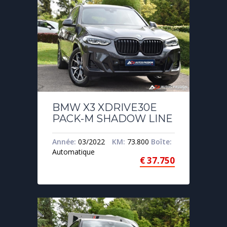
BMW X3 XDRIVE30E
PACK-M SHADOW LINE
Année:
03/2022
KM:
73.800
Boîte:
Automatique
€
37.750