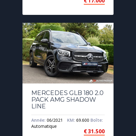
€
17.000
MERCEDES GLB 180 2.0
PACK AMG SHADOW
LINE
Année:
06/2021
KM:
69.600
Boîte:
Automatique
€
31.500