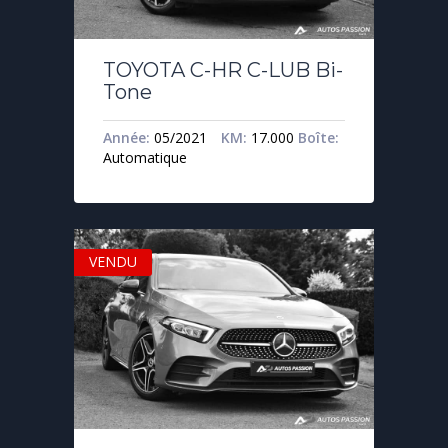
TOYOTA C-HR C-LUB Bi-
Tone
Année:
05/2021
KM:
17.000
Boîte:
Automatique
VENDU