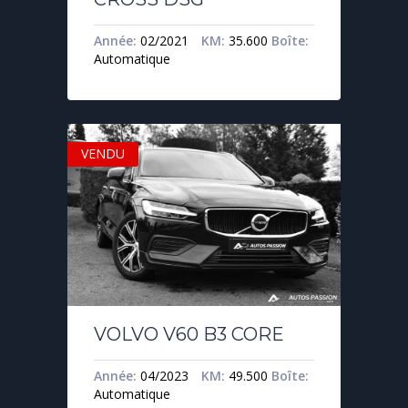
Année:
02/2021
KM:
35.600
Boîte:
Automatique
VENDU
VOLVO V60 B3 CORE
Année:
04/2023
KM:
49.500
Boîte:
Automatique