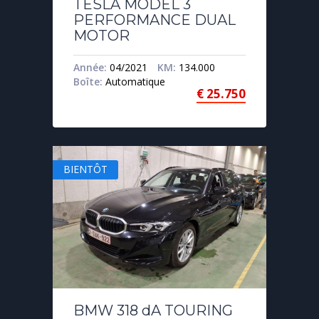
TESLA MODEL 3
PERFORMANCE DUAL
MOTOR
Année:
04/2021
KM:
134.000
Boîte:
Automatique
€
25.750
BIENTÔT
BMW 318 dA TOURING