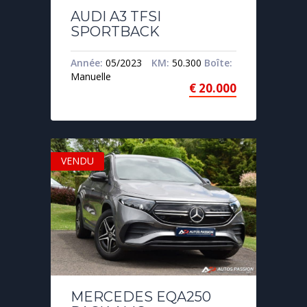
AUDI A3 TFSI
SPORTBACK
Année:
05/2023
KM:
50.300
Boîte:
Manuelle
€
20.000
VENDU
MERCEDES EQA250