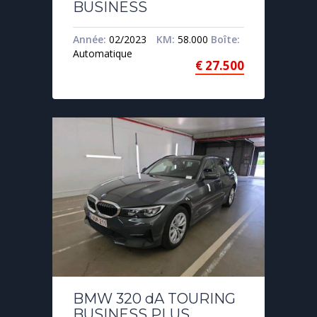
BUSINESS
Année:
02/2023
KM:
58.000
Boîte:
Automatique
€
27.500
BMW 320 dA TOURING
BUSINESS PLUS