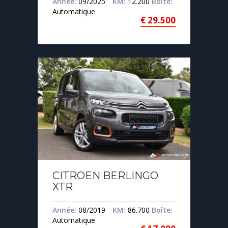
Année:
09/2025
KM:
12.200
Boîte:
Automatique
€
29.500
CITROEN BERLINGO
XTR
Année:
08/2019
KM:
86.700
Boîte:
Automatique