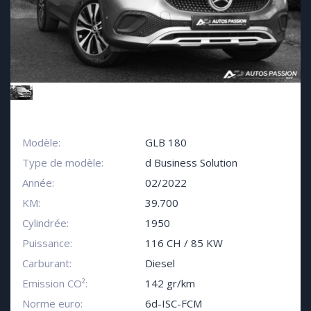
Modèle:
GLB 180
Type de modèle:
d Business Solution
Année:
02/2022
KM:
39.700
Cylindrée:
1950
Puissance:
116 CH / 85 KW
Carburant:
Diesel
Emission CO²:
142 gr/km
Norme euro:
6d-ISC-FCM