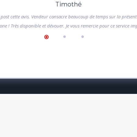
Timothé
e post cette avis. Vendeur consacre beaucoup de temps sur la présen
ne ! Très disponible et dévouer. Je vous remercie pour ce service imp