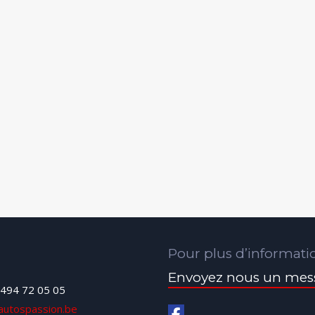
Pour plus d’informati
Envoyez nous un mes
494 72 05 05
autospassion.be