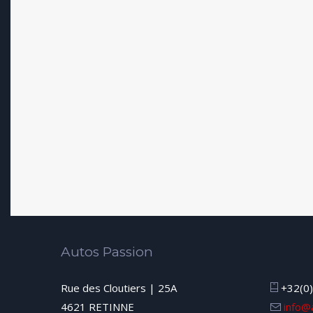
Autos Passion
Rue des Cloutiers | 25A
+32(0)
4621 RETINNE
info@