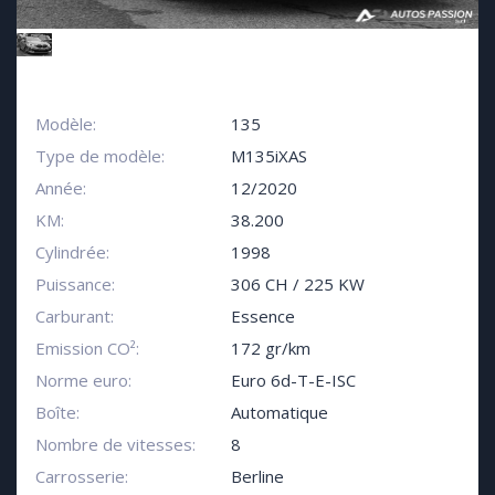
Modèle:
135
Type de modèle:
M135iXAS
Année:
12/2020
KM:
38.200
Cylindrée:
1998
Puissance:
306 CH / 225 KW
Carburant:
Essence
Emission CO²:
172 gr/km
Norme euro:
Euro 6d-T-E-ISC
Boîte:
Automatique
Nombre de vitesses:
8
Carrosserie:
Berline