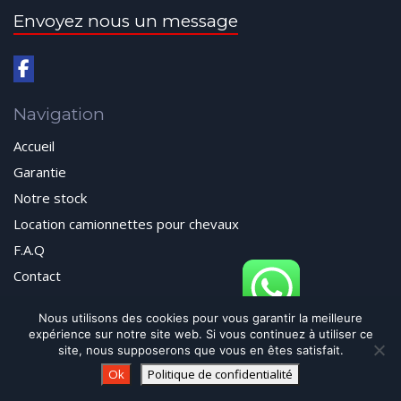
Envoyez nous un message
Navigation
Accueil
Garantie
Notre stock
Location camionnettes pour chevaux
F.A.Q
Contact
Nous utilisons des cookies pour vous garantir la meilleure
expérience sur notre site web. Si vous continuez à utiliser ce
© 2024 Autos Passion All Rights Reserved
site, nous supposerons que vous en êtes satisfait.
Contactez-nous via WhatsApp
Ok
Politique de confidentialité
Création de sites Internet | ProduWeb