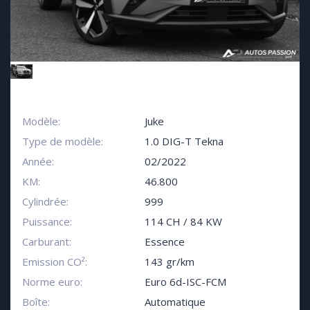
Modèle:
Juke
Type de modèle:
1.0 DIG-T Tekna
Année:
02/2022
KM:
46.800
Cylindrée:
999
Puissance:
114 CH / 84 KW
Carburant:
Essence
Emission CO²:
143 gr/km
Norme euro:
Euro 6d-ISC-FCM
Boîte:
Automatique