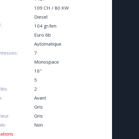
109 CH / 80 KW
Diesel
:
104 gr/km
Euro 6b
Automatique
itesses:
7
Monospace
16"
5
lés:
2
:
Avant
Gris
ieur:
Gris
le:
Non
mations