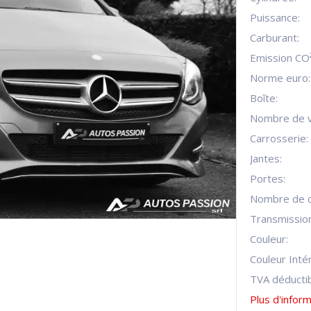
Puissance:
Carburant:
Emission CO²
Norme euro:
Boîte:
Nombre de v
Carrosserie:
Jantes:
Portes:
Nombre de c
Transmission
Couleur:
Couleur Intér
TVA déductib
Plus d'infor