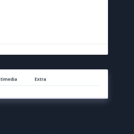
timedia
Extra