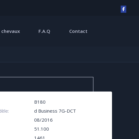
 chevaux
F.A.Q
Contact
B180
èle:
d Business 7G-DCT
08/2016
51.100
1461