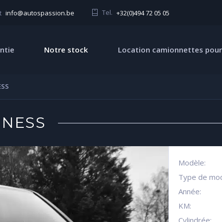
Tel.
+32(0)494 72 05 05
t
info@autospassion.be
ntie
Notre stock
Location camionnettes pour
ESS
INESS
Modèle:
Type de mod
Année:
KM:
Cylindrée: