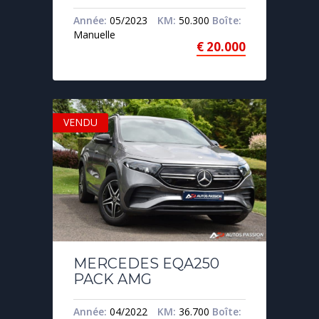
Année:
05/2023
KM:
50.300
Boîte:
Manuelle
€
20.000
VENDU
MERCEDES EQA250
PACK AMG
Année:
04/2022
KM:
36.700
Boîte: