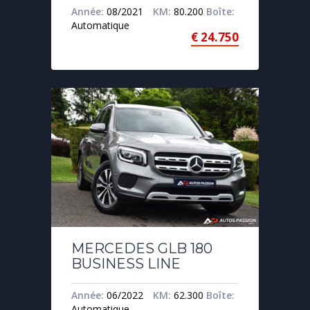
Année:
08/2021
KM:
80.200
Boîte:
Automatique
€
24.750
MERCEDES GLB 180
BUSINESS LINE
Année:
06/2022
KM:
62.300
Boîte:
Automatique