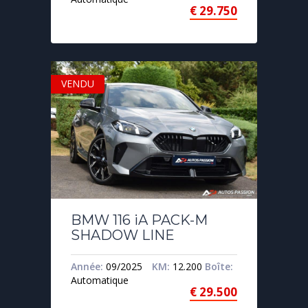
€
29.750
VENDU
BMW 116 iA PACK-M
SHADOW LINE
Année:
09/2025
KM:
12.200
Boîte:
Automatique
€
29.500