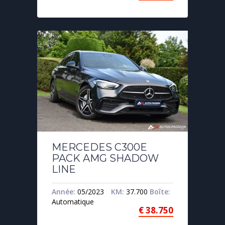
MERCEDES C300E
PACK AMG SHADOW
LINE
Année:
05/2023
KM:
37.700
Boîte:
Automatique
€
38.750