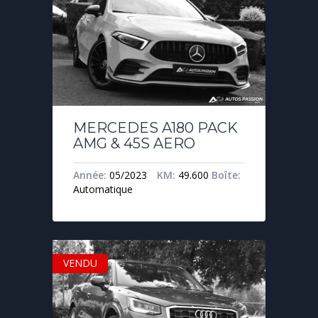
MERCEDES A180 PACK
AMG & 45S AERO
Année:
05/2023
KM:
49.600
Boîte:
Automatique
VENDU