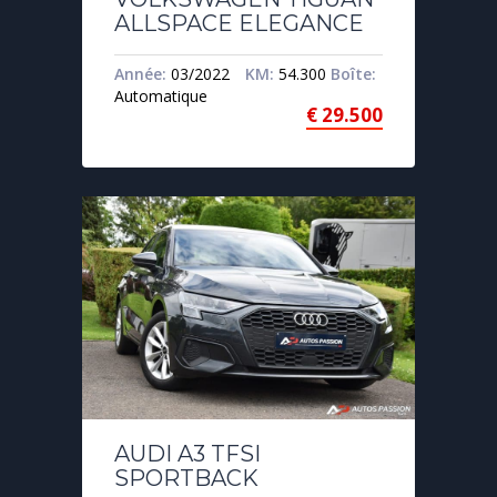
ALLSPACE ELEGANCE
Année:
03/2022
KM:
54.300
Boîte:
Automatique
€
29.500
AUDI A3 TFSI
SPORTBACK