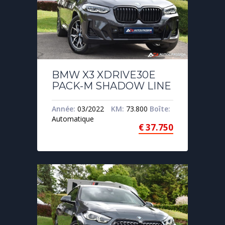
BMW X3 XDRIVE30E
PACK-M SHADOW LINE
Année:
03/2022
KM:
73.800
Boîte:
Automatique
€
37.750