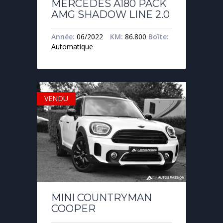
MERCEDES A180 PACK
AMG SHADOW LINE 2.0
Année:
06/2022
KM:
86.800
Boîte:
Automatique
VENDU
MINI COUNTRYMAN
COOPER