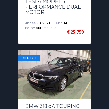
TESLA MODEL 3
PERFORMANCE DUAL
MOTOR
Année:
04/2021
KM:
134.000
Boîte:
Automatique
€
25.750
BIENTÔT
BMW 318 dA TOURING