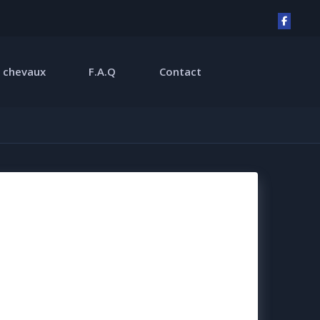
 chevaux
F.A.Q
Contact