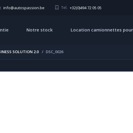
Tel.
+32(0)494 72 05 05
t
info@autospassion.be
ntie
Notre stock
Location camionnettes pour
INESS SOLUTION 2.0
DSC_0026