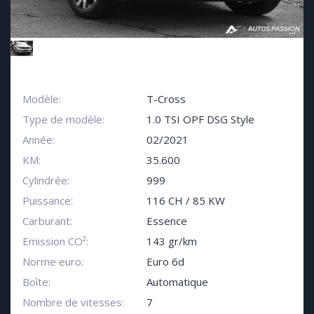
Modèle:
T-Cross
Type de modèle:
1.0 TSI OPF DSG Style
Année:
02/2021
KM:
35.600
Cylindrée:
999
Puissance:
116 CH / 85 KW
Carburant:
Essence
Emission CO²:
143 gr/km
Norme euro:
Euro 6d
Boîte:
Automatique
Nombre de vitesses:
7