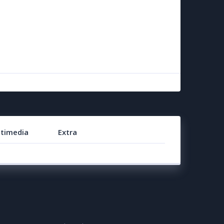
timedia
Extra