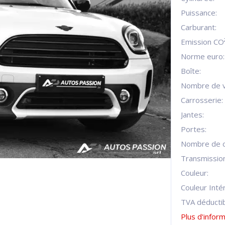
Puissance:
Carburant:
Emission CO²
Norme euro:
Boîte:
Nombre de v
Carrosserie:
Jantes:
Portes:
Nombre de c
Transmission
Couleur:
Couleur Intér
TVA déductib
Plus d'infor