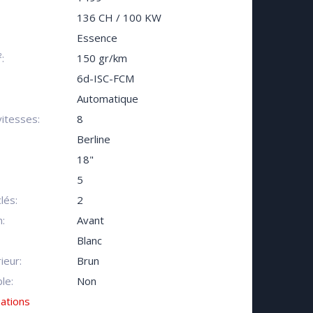
136 CH / 100 KW
Essence
:
150 gr/km
6d-ISC-FCM
Automatique
itesses:
8
Berline
18"
5
lés:
2
:
Avant
Blanc
ieur:
Brun
le:
Non
mations