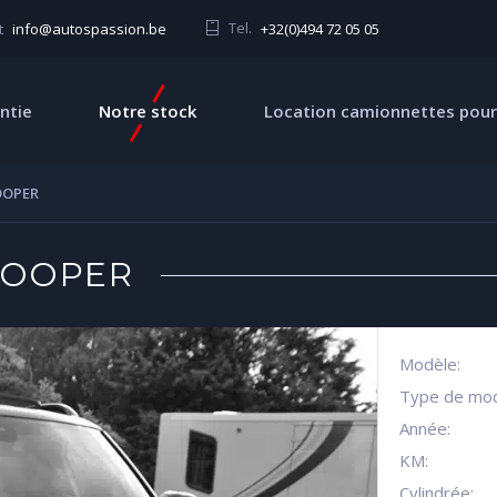
Tel.
+32(0)494 72 05 05
t
info@autospassion.be
ntie
Notre stock
Location camionnettes pour
OOPER
COOPER
Modèle:
Type de mod
Année:
KM:
Cylindrée: