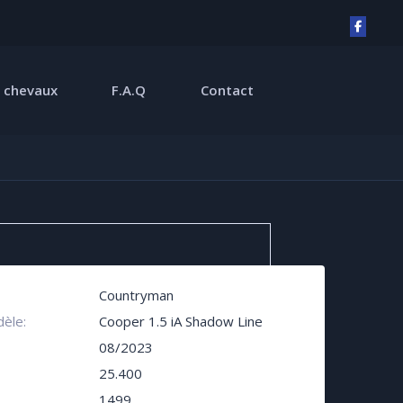
 chevaux
F.A.Q
Contact
Countryman
èle:
Cooper 1.5 iA Shadow Line
08/2023
25.400
1499