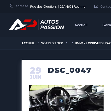
Adresse
Rue des Cloutiers | 25A 4621 Retinne
Contac
Accueil
Gara
ACCUEIL
NOTRE STOCK
BMW X3 XDRIVE30E PA
29
DSC_0047
JUIN