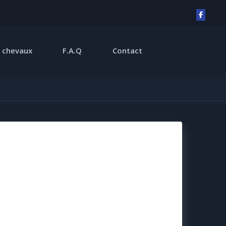
 chevaux
F.A.Q
Contact