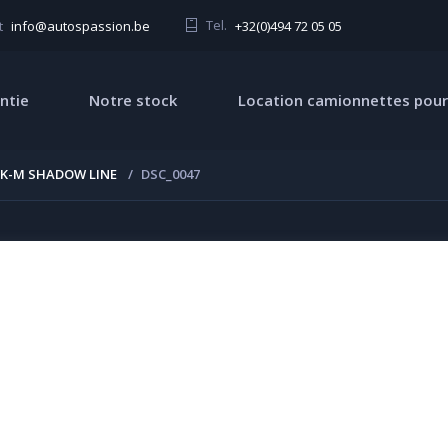
Tel.
+32(0)494 72 05 05
t
info@autospassion.be
ntie
Notre stock
Location camionnettes pour
CK-M SHADOW LINE
DSC_0047