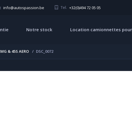
Tel.
+32(0)494 72 05 05
t
info@autospassion.be
ntie
Notre stock
Location camionnettes pour
AMG & 45S AERO
DSC_0072