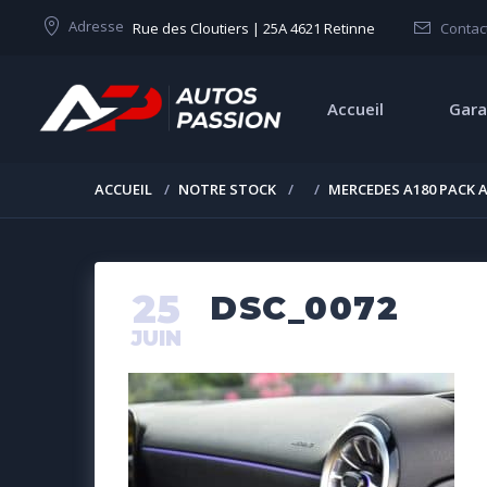
Adresse
Rue des Cloutiers | 25A 4621 Retinne
Contac
Accueil
Gara
ACCUEIL
NOTRE STOCK
MERCEDES A180 PACK 
25
DSC_0072
JUIN