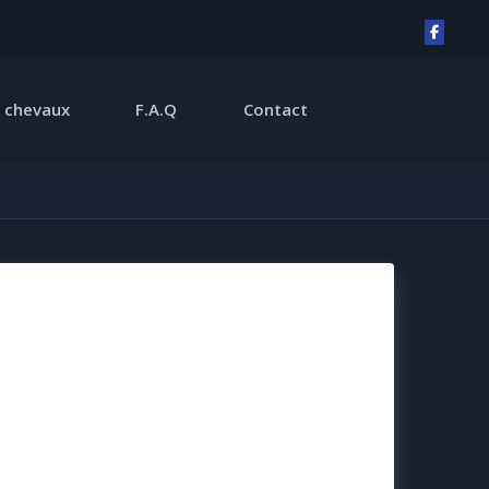
 chevaux
F.A.Q
Contact