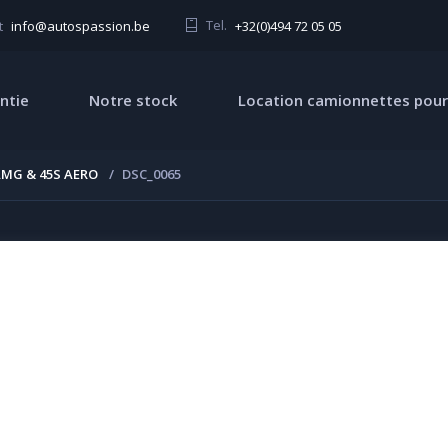
Tel.
+32(0)494 72 05 05
t
info@autospassion.be
ntie
Notre stock
Location camionnettes pour
AMG & 45S AERO
DSC_0065