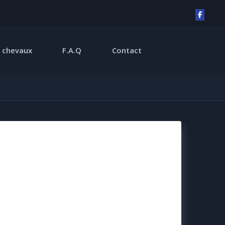
 chevaux
F.A.Q
Contact