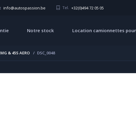
Tel.
+32(0)494 72 05 05
t
info@autospassion.be
ntie
Notre stock
Location camionnettes pour
AMG & 45S AERO
DSC_0048