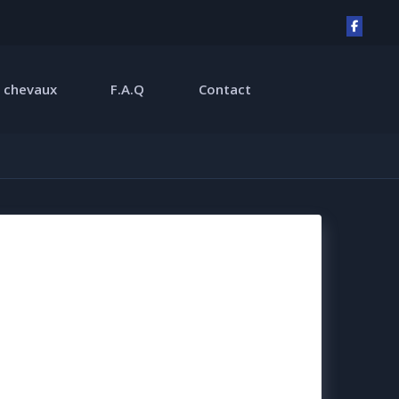
 chevaux
F.A.Q
Contact