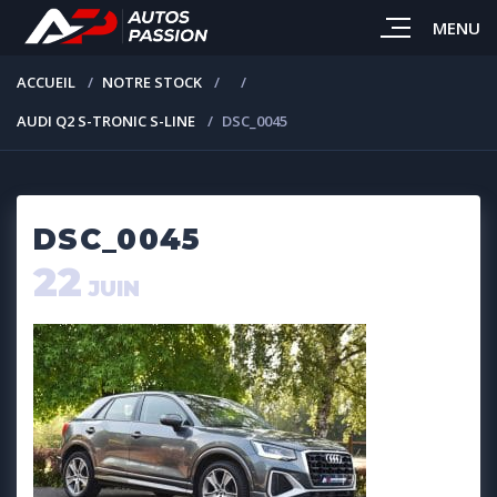
MENU
ACCUEIL
NOTRE STOCK
AUDI Q2 S-TRONIC S-LINE
DSC_0045
DSC_0045
22
JUIN