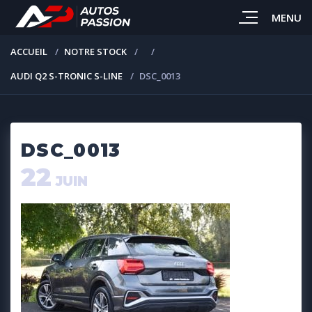
MENU
ACCUEIL
NOTRE STOCK
AUDI Q2 S-TRONIC S-LINE
DSC_0013
DSC_0013
22
JUIN