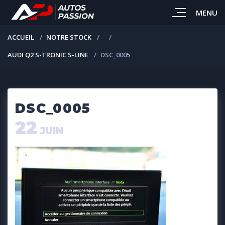
MENU
ACCUEIL
NOTRE STOCK
AUDI Q2 S-TRONIC S-LINE
DSC_0005
DSC_0005
22
JUIN