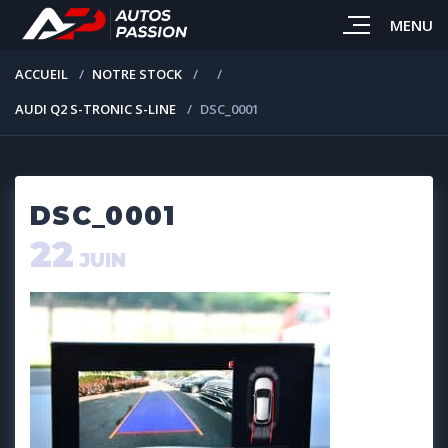
MENU
ACCUEIL
NOTRE STOCK
AUDI Q2 S-TRONIC S-LINE
DSC_0001
DSC_0001
22
JUIN