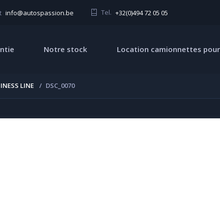
Tel.
+32(0)494 72 05 05
t
info@autospassion.be
ntie
Notre stock
Location camionnettes pour
INESS LINE
DSC_0070