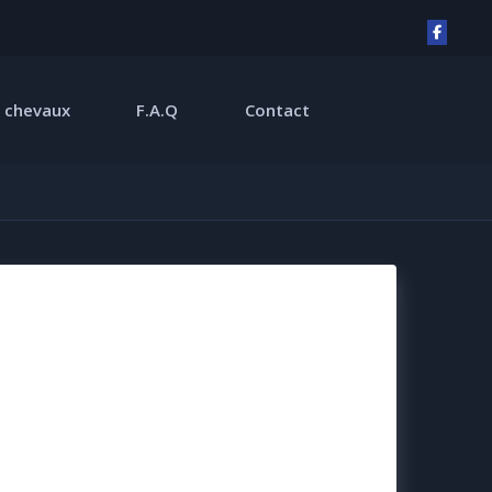
 chevaux
F.A.Q
Contact