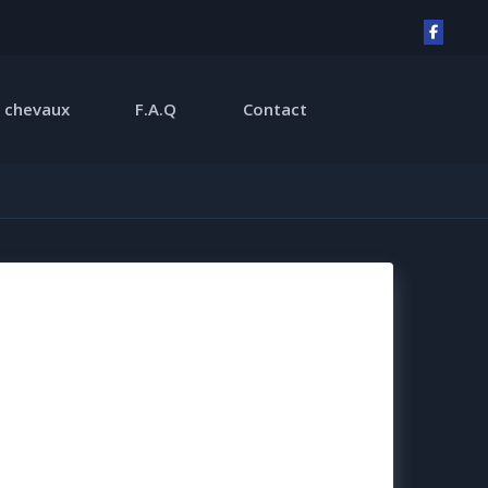
 chevaux
F.A.Q
Contact