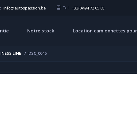
Tel.
+32(0)494 72 05 05
t
info@autospassion.be
ntie
Notre stock
Location camionnettes pour
INESS LINE
DSC_0046