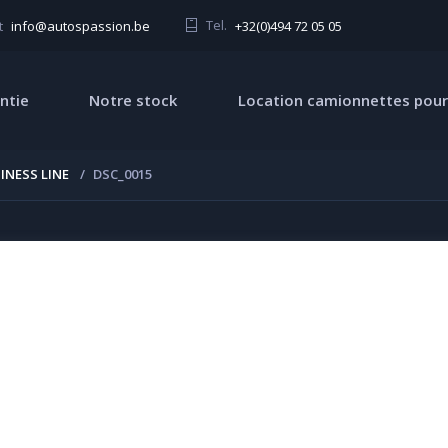
Tel.
+32(0)494 72 05 05
t
info@autospassion.be
ntie
Notre stock
Location camionnettes pour
INESS LINE
DSC_0015