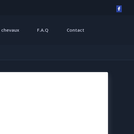
 chevaux
F.A.Q
Contact