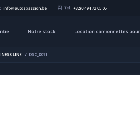
Tel.
+32(0)494 72 05 05
t
info@autospassion.be
ntie
Notre stock
Location camionnettes pour
INESS LINE
DSC_0011