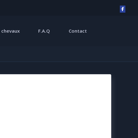
 chevaux
F.A.Q
Contact