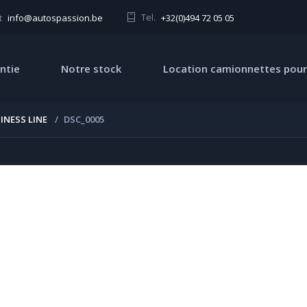
Tel.
+32(0)494 72 05 05
t
info@autospassion.be
ntie
Notre stock
Location camionnettes pour
INESS LINE
DSC_0005