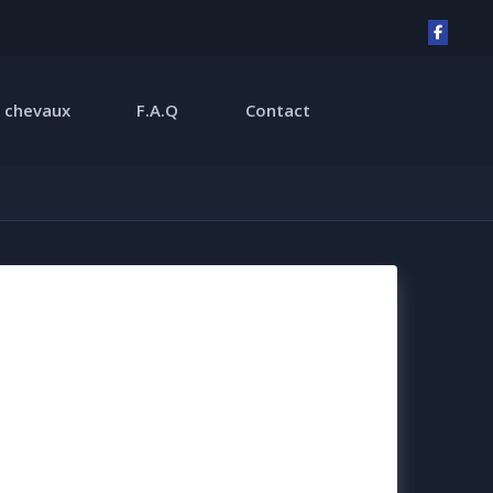
 chevaux
F.A.Q
Contact