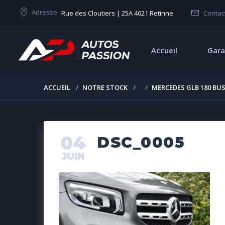
Adresse
Rue des Cloutiers | 25A 4621 Retinne
Contac
Accueil
Gara
ACCUEIL
NOTRE STOCK
MERCEDES GLB 180 BUS
04
DSC_0005
JUIN