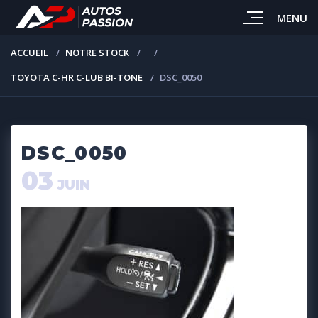
MENU
ACCUEIL
NOTRE STOCK
TOYOTA C-HR C-LUB BI-TONE
DSC_0050
DSC_0050
03
JUIN