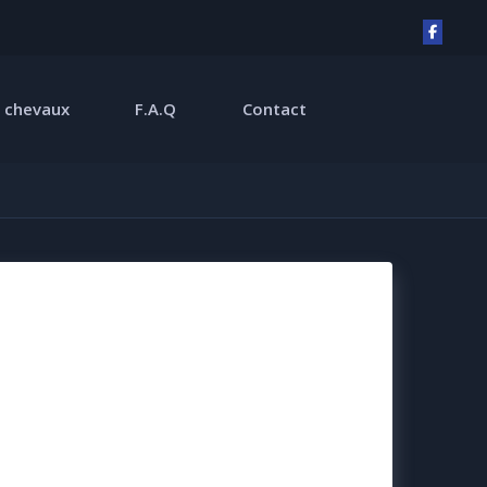
 chevaux
F.A.Q
Contact