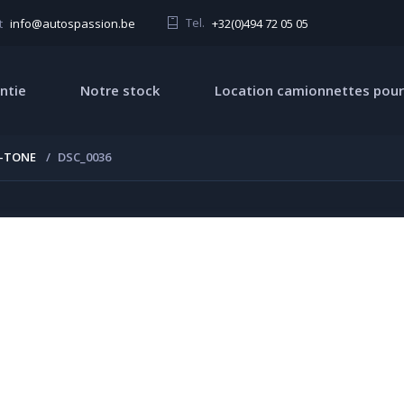
Tel.
+32(0)494 72 05 05
t
info@autospassion.be
ntie
Notre stock
Location camionnettes pour
I-TONE
DSC_0036