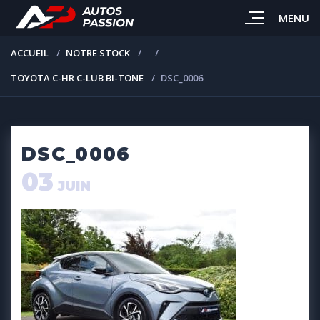
MENU
ACCUEIL
NOTRE STOCK
TOYOTA C-HR C-LUB BI-TONE
DSC_0006
DSC_0006
03
JUIN