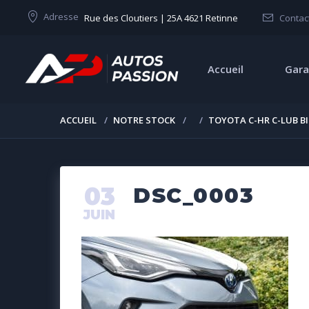
Adresse
Rue des Cloutiers | 25A 4621 Retinne
Contac
Accueil
Gara
ACCUEIL
NOTRE STOCK
TOYOTA C-HR C-LUB B
03
DSC_0003
JUIN