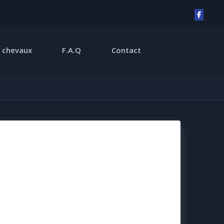
 chevaux
F.A.Q
Contact