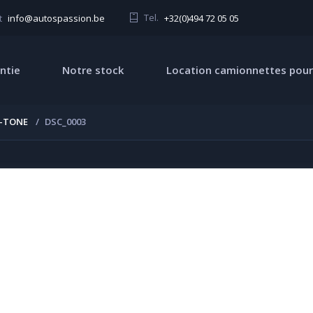
Tel.
+32(0)494 72 05 05
t
info@autospassion.be
ntie
Notre stock
Location camionnettes pour
I-TONE
DSC_0003