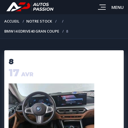
MENU
ACCUEIL
NOTRE STOCK
BMW I4 EDRIVE40 GRAN COUPE
8
8
17
AVR