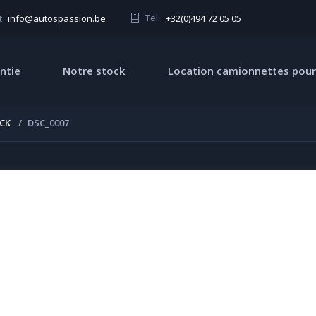
Tel.
+32(0)494 72 05 05
t
info@autospassion.be
ntie
Notre stock
Location camionnettes pour
ACK
DSC_0007