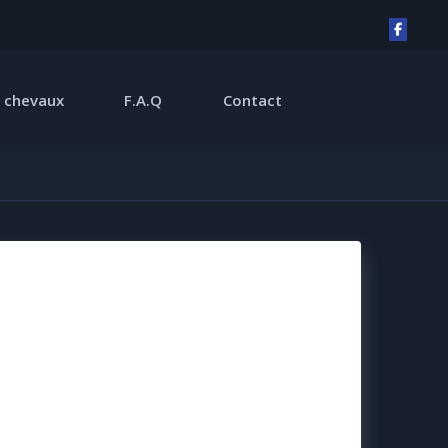
 chevaux
F.A.Q
Contact