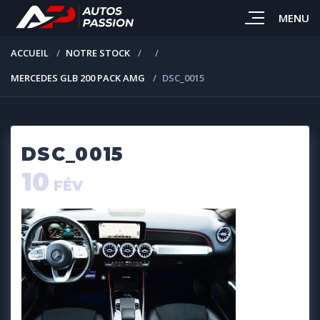
MENU
ACCUEIL
NOTRE STOCK
MERCEDES GLB 200 PACK AMG
DSC_0015
DSC_0015
10
FÉV