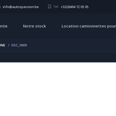
Tel.
+32(0)494 72 05 05
t
info@autospassion.be
ntie
Notre stock
Location camionnettes pour
INE
DSC_0009