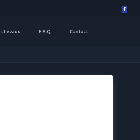
 chevaux
F.A.Q
Contact