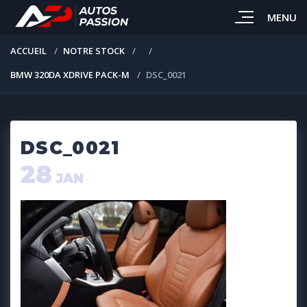
MENU
ACCUEIL
NOTRE STOCK
BMW 320DA XDRIVE PACK-M
DSC_0021
DSC_0021
28
JAN