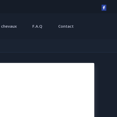
 chevaux
F.A.Q
Contact