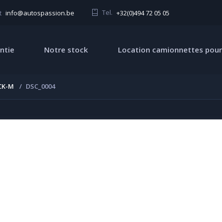
Tel.
+32(0)494 72 05 05
t
info@autospassion.be
ntie
Notre stock
Location camionnettes pour
CK-M
DSC_0004