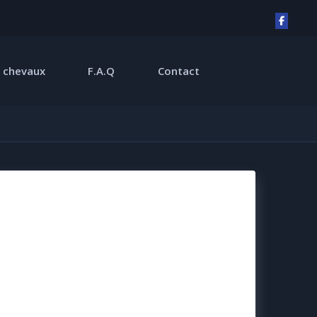
 chevaux
F.A.Q
Contact