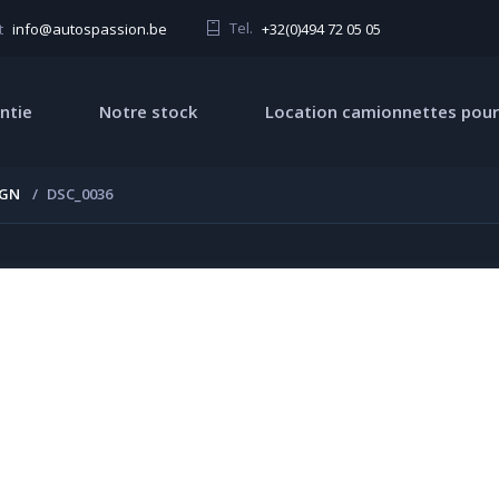
Tel.
+32(0)494 72 05 05
t
info@autospassion.be
ntie
Notre stock
Location camionnettes pour
IGN
DSC_0036