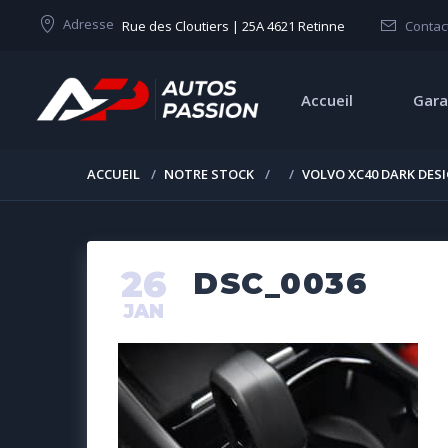
Adresse
Rue des Cloutiers | 25A 4621 Retinne
Contac
Accueil
Gara
ACCUEIL
NOTRE STOCK
VOLVO XC40 DARK DES
26
DSC_0036
JAN