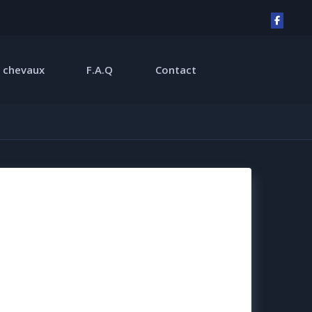
 chevaux
F.A.Q
Contact