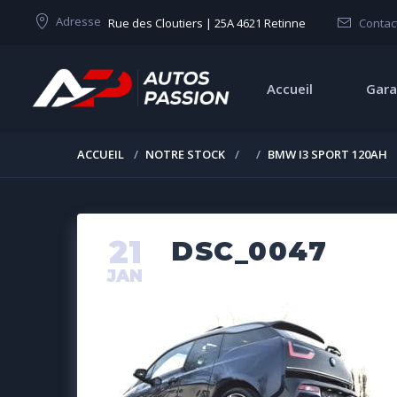
Adresse
Rue des Cloutiers | 25A 4621 Retinne
Contac
Accueil
Gara
ACCUEIL
NOTRE STOCK
BMW I3 SPORT 120AH
21
DSC_0047
JAN