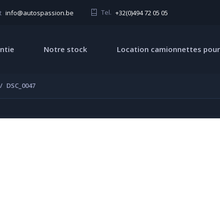
Tel.
+32(0)494 72 05 05
t
info@autospassion.be
ntie
Notre stock
Location camionnettes pour
DSC_0047