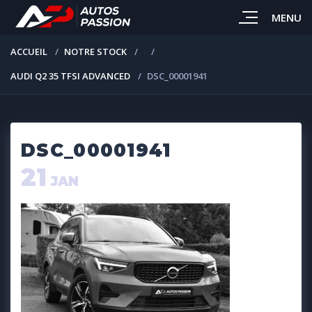
MENU
ACCUEIL
NOTRE STOCK
AUDI Q2 35 TFSI ADVANCED
DSC_00001941
DSC_00001941
21
JAN