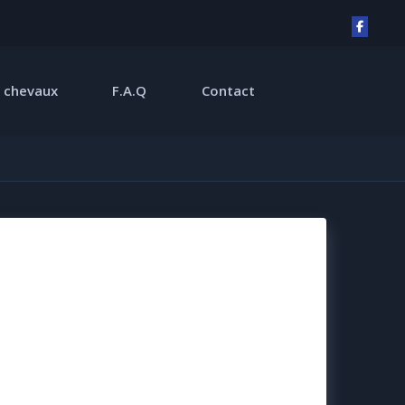
 chevaux
F.A.Q
Contact