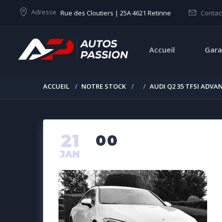
Adresse
Rue des Cloutiers | 25A 4621 Retinne
Contac
Accueil
Gara
ACCUEIL
NOTRE STOCK
AUDI Q2 35 TFSI ADVA
21
00
JAN