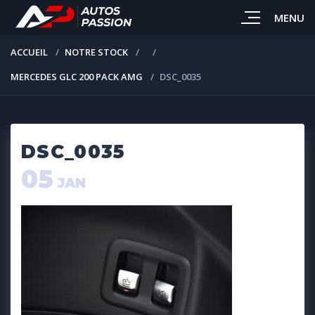
MENU
ACCUEIL
NOTRE STOCK
MERCEDES GLC 200 PACK AMG
DSC_0035
DSC_0035
05
JAN