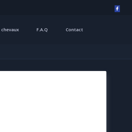
 chevaux
F.A.Q
Contact