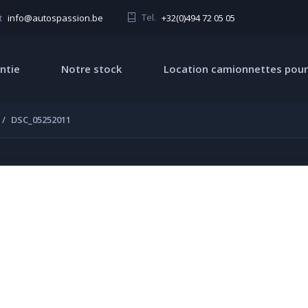
Tel.
+32(0)494 72 05 05
t
info@autospassion.be
ntie
Notre stock
Location camionnettes pour
DSC_05252011