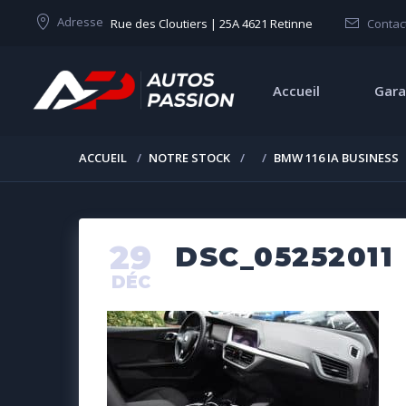
Adresse
Rue des Cloutiers | 25A 4621 Retinne
Contac
Accueil
Gara
ACCUEIL
NOTRE STOCK
BMW 116 IA BUSINESS
29
DSC_05252011
DÉC