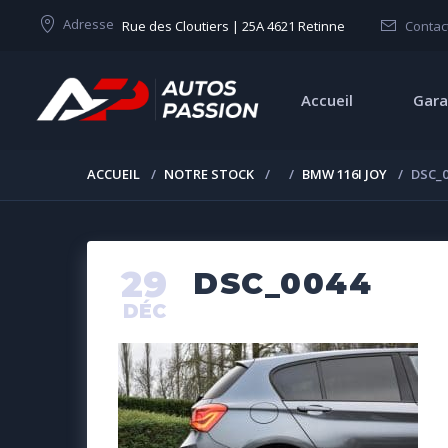
Adresse
Rue des Cloutiers | 25A 4621 Retinne
Contac
Accueil
Gara
ACCUEIL
NOTRE STOCK
BMW 116I JOY
DSC_0
29
DSC_0044
DÉC