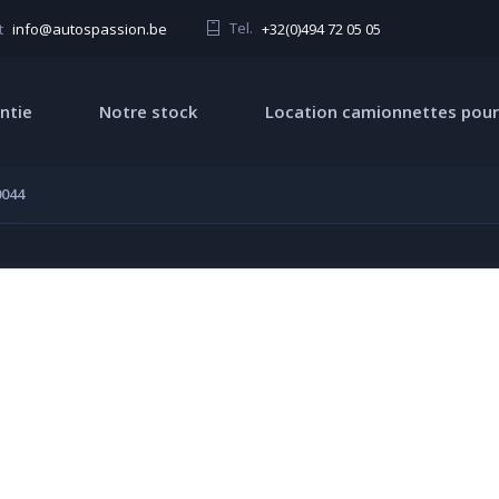
Tel.
+32(0)494 72 05 05
t
info@autospassion.be
ntie
Notre stock
Location camionnettes pour
044