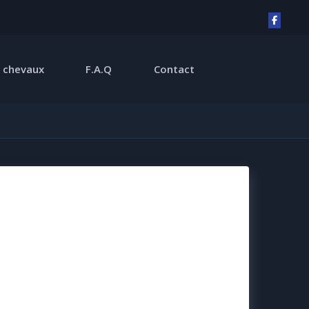
 chevaux
F.A.Q
Contact