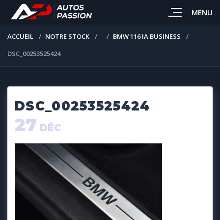
MENU
ACCUEIL
NOTRE STOCK
BMW 116 IA BUSINESS
DSC_00253525424
DSC_00253525424
27
DÉC