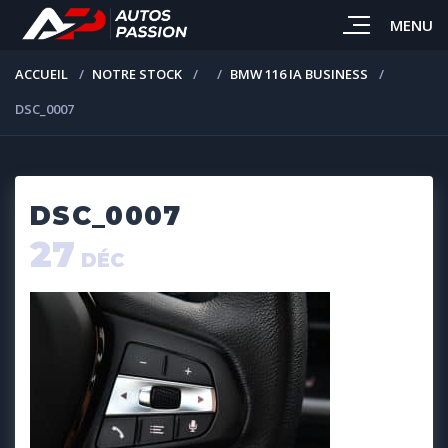
MENU
ACCUEIL
NOTRE STOCK
BMW 116 IA BUSINESS
DSC_0007
DSC_0007
27
DÉC