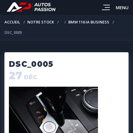
MENU
ACCUEIL
NOTRE STOCK
BMW 116 IA BUSINESS
DSC_0005
DSC_0005
27
DÉC